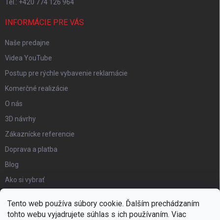
Tel.: +420 774 126 964
INFORMÁCIE PRE VÁS
Naše predajne
Videa YouTube
Postup pre rýchle vybavenie reklamácie
Komerčné realizácie
O nás
3D návrhy
Zákaznícke referencie
Doprava a platba
Blog
Ako si vybrať
Obchodné podmienky
Tento web používa súbory cookie. Ďalším prechádzaním
Certifikát kvality
tohto webu vyjadrujete súhlas s ich používaním. Viac