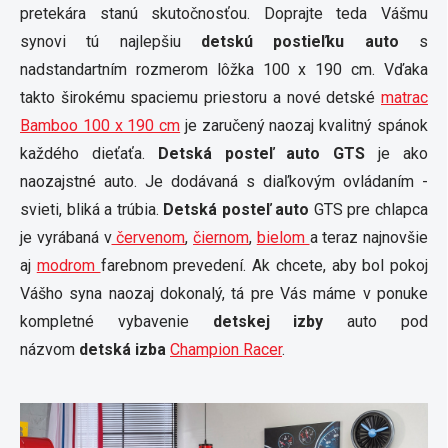
pretekára stanú skutočnosťou. Doprajte teda Vášmu
synovi tú najlepšiu
detskú postieľku auto
s
nadstandartním rozmerom lôžka 100 x 190 cm. Vďaka
takto širokému spaciemu priestoru a nové detské
matrac
Bamboo 100 x 190 cm
je zaručený naozaj kvalitný spánok
každého dieťaťa.
Detská posteľ auto GTS
je ako
naozajstné auto. Je dodávaná s diaľkovým ovládaním -
svieti, bliká a trúbia.
Detská posteľ auto
GTS pre chlapca
je vyrábaná v
červenom
,
čiernom
,
bielom
a teraz najnovšie
aj
modrom
farebnom prevedení. Ak chcete, aby bol pokoj
Vášho syna naozaj dokonalý, tá pre Vás máme v ponuke
kompletné vybavenie
detskej izby
auto pod
názvom
detská izba
Champion Racer
.