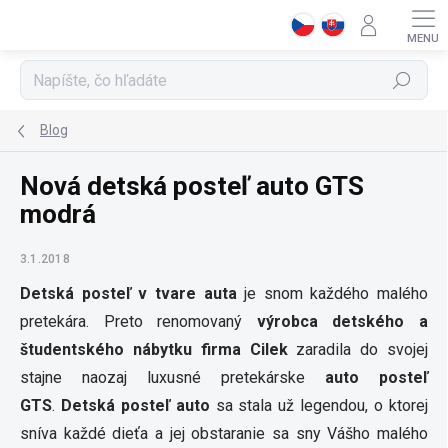
Prejsť
na
obsah
Hľadať
Blog
Nová detská posteľ auto GTS
modrá
3.1.2018
Detská posteľ v tvare auta
je snom každého malého
pretekára. Preto renomovaný
výrobca detského a
študentského nábytku firma
Cilek
zaradila do svojej
stajne naozaj luxusné pretekárske
auto posteľ
GTS
.
Detská posteľ auto
sa stala už legendou, o ktorej
sníva každé dieťa a jej obstaranie sa sny Vášho malého