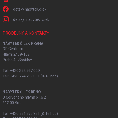
detsky.nabytok.cilek
detsky_nabytek_cilek
PRODEJNY A KONTAKTY
NÁBYTEK ČILEK PRAHA
OD Centrum
Hlavní 2459/108
Praha 4 - Spořilov
Tel.: +420 272 767 029
Tel.: +420 774 799 861 (8-16 hod)
NÁBYTEK ČILEK BRNO
U Červeného mlýna 613/2
612 00 Brno
Tel.: +420 774 799 861 (8-16 hod)