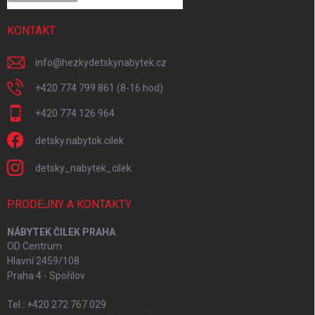
KONTAKT
info
@
hezkydetskynabytek.cz
+420 774 799 861 (8-16 hod)
+420 774 126 964
detsky.nabytok.cilek
detsky_nabytek_cilek
PRODEJNY A KONTAKTY
NÁBYTEK ČILEK PRAHA
OD Centrum
Hlavní 2459/108
Praha 4 - Spořilov
Tel.: +420 272 767 029