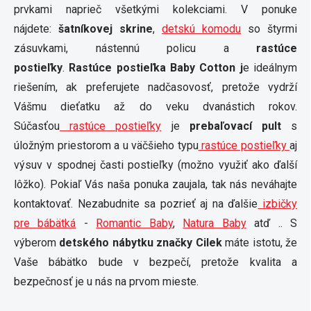
prvkami naprieč všetkými kolekciami. V ponuke
nájdete:
šatníkovej skrine
,
detskú komodu
so štyrmi
zásuvkami, nástennú policu a
rastúce
postieľky
.
Rastúce postieľka Baby Cotton j
e ideálnym
riešením, ak preferujete nadčasovosť, pretože vydrží
Vášmu dieťatku až do veku dvanástich rokov.
Súčasťou
rastúce postieľky
je
prebaľovací pult
s
úložným priestorom a u väčšieho typu
rastúce postieľky
aj
výsuv v spodnej časti postieľky (možno využiť ako ďalší
lôžko). Pokiaľ Vás naša ponuka zaujala, tak nás neváhajte
kontaktovať. Nezabudnite sa pozrieť aj na ďalšie
izbičky
pre bábätká
-
Romantic Baby
,
Natura Baby
atď .. S
výberom
detského nábytku značky Cilek
máte istotu, že
Vaše bábätko bude v bezpečí, pretože kvalita a
bezpečnosť je u nás na prvom mieste.