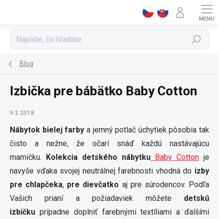
Prejsť
na
obsah
Hľadať
Blog
Izbička pre bábätko Baby Cotton
9.3.2018
Nábytok bielej farby
a jemný potlač úchytiek pôsobia tak
čisto a nežne, že očarí snáď každú nastávajúcu
mamičku.
Kolekcia detského nábytku
Baby Cotton
je
navyše vďaka svojej neutrálnej farebnosti vhodná do
izby
pre chlapčeka
,
pre dievčatko
aj pre súrodencov. Podľa
Vašich prianí a požiadaviek môžete
detskú
izbičku
prípadne doplniť farebnými textíliami a ďalšími