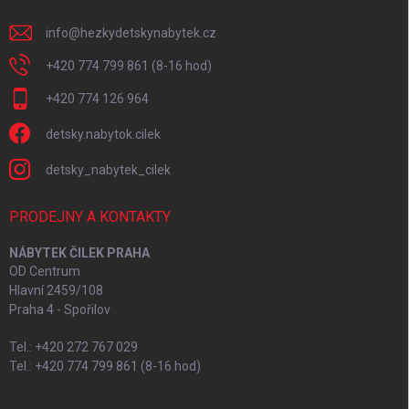
info
@
hezkydetskynabytek.cz
+420 774 799 861 (8-16 hod)
+420 774 126 964
detsky.nabytok.cilek
detsky_nabytek_cilek
PRODEJNY A KONTAKTY
NÁBYTEK ČILEK PRAHA
OD Centrum
Hlavní 2459/108
Praha 4 - Spořilov
Tel.: +420 272 767 029
Tel.: +420 774 799 861 (8-16 hod)