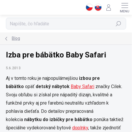
Prejsť
na
obsah
Hľadať
Blog
Izba pre bábätko Baby Safari
5.6.2013
Aj v tomto roku je najpopulárnejšiou
izbou pre
bábätko
opäť
detský nábytok
Baby Safari
značky Cilek.
Svoju obľubu si získal pre nápaditý dizajn, kvalitné a
funkčné prvky aj pre farebnú neutralitu vzhľadom k
pohlavia dieťaťa. Do detailov prepracovaná
kolekcia
nábytku do izbičky pre bábätko
ponúka taktiež
špeciálne vydekorované bytové
doplnky
, takže zjednotiť