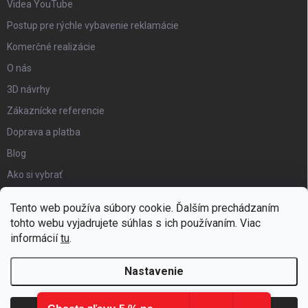
Videa YouTube
Postup pre rýchle vybavenie reklamácie
Komerčné realizácie
O nás
3D návrhy
Zákaznícke referencie
Doprava a platba
Blog
Ako si vybrať
Obchodné podmienky
Tento web používa súbory cookie. Ďalším prechádzaním
Certifikát kvality
tohto webu vyjadrujete súhlas s ich používaním. Viac
informácií
tu
.
Moja objednávka
Nastavenie