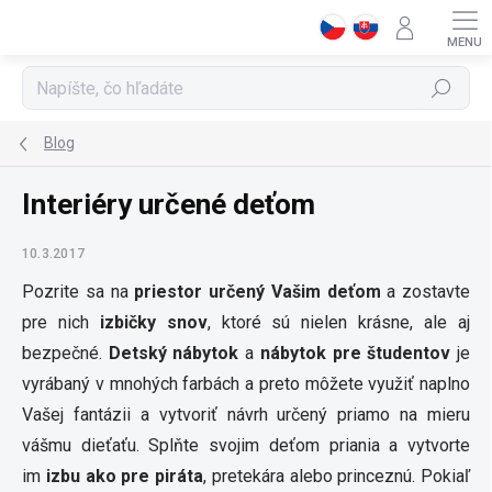
Prejsť
na
obsah
Hľadať
Blog
Interiéry určené deťom
10.3.2017
Pozrite sa na
priestor určený Vašim deťom
a zostavte
pre nich
izbičky snov
, ktoré sú nielen krásne, ale aj
bezpečné.
Detský nábytok
a
nábytok pre študentov
je
vyrábaný v mnohých farbách a preto môžete využiť naplno
Vašej fantázii a vytvoriť návrh určený priamo na mieru
vášmu dieťaťu. Splňte svojim deťom priania a vytvorte
im
izbu ako pre piráta
, pretekára alebo princeznú. Pokiaľ