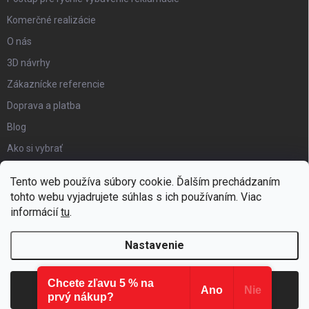
Komerčné realizácie
O nás
3D návrhy
Zákaznícke referencie
Doprava a platba
Blog
Ako si vybrať
Obchodné podmienky
Tento web používa súbory cookie. Ďalším prechádzaním
Certifikát kvality
tohto webu vyjadrujete súhlas s ich používaním. Viac
informácií
tu
.
Moja objednávka
Nastavenie
Chcete zľavu 5 % na
Copyright 2026
Hezký detský nábytok
. Všetky práva vyhradené.
Súhlasím
Ano
Nie
prvý nákup?
Vytvoril Shoptet