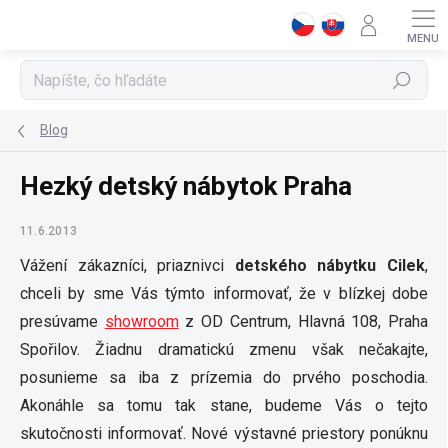
Prejsť
na
obsah
Hľadať
Blog
Hezký detský nábytok Praha
11.6.2013
Vážení zákazníci, priaznivci
detského nábytku Cilek
,
chceli by sme Vás týmto informovať, že v blízkej dobe
presúvame
showroom
z OD Centrum, Hlavná 108, Praha
Spořilov. Žiadnu dramatickú zmenu však nečakajte,
posunieme sa iba z prízemia do prvého poschodia.
Akonáhle sa tomu tak stane, budeme Vás o tejto
skutočnosti informovať. Nové výstavné priestory ponúknu