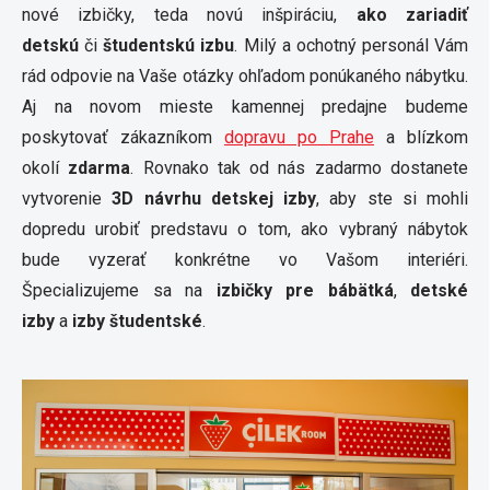
nové izbičky, teda novú inšpiráciu,
ako zariadiť
detskú
či
študentskú izbu
. Milý a ochotný personál Vám
rád odpovie na Vaše otázky ohľadom ponúkaného nábytku.
Aj na novom mieste kamennej predajne budeme
poskytovať zákazníkom
dopravu po Prahe
a blízkom
okolí
zdarma
. Rovnako tak od nás zadarmo dostanete
vytvorenie
3D návrhu detskej izby
, aby ste si mohli
dopredu urobiť predstavu o tom, ako vybraný nábytok
bude vyzerať konkrétne vo Vašom interiéri.
Špecializujeme sa na
izbičky pre bábätká
,
detské
izby
a
izby študentské
.