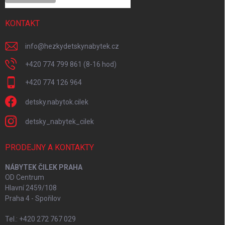
KONTAKT
info
@
hezkydetskynabytek.cz
+420 774 799 861 (8-16 hod)
+420 774 126 964
detsky.nabytok.cilek
detsky_nabytek_cilek
PRODEJNY A KONTAKTY
NÁBYTEK ČILEK PRAHA
OD Centrum
Hlavní 2459/108
Praha 4 - Spořilov
Tel.: +420 272 767 029