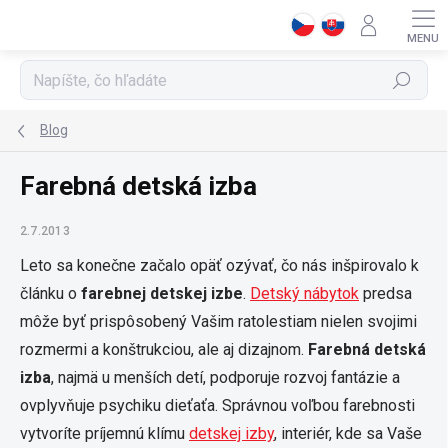
Prejsť
na
obsah
Hľadať
Blog
Farebná detská izba
2.7.2013
Leto sa konečne začalo opäť ozývať, čo nás inšpirovalo k
článku o
farebnej detskej izbe
.
Detský nábytok
predsa
môže byť prispôsobený Vašim ratolestiam nielen svojimi
rozmermi a konštrukciou, ale aj dizajnom.
Farebná detská
izba
, najmä u menších detí, podporuje rozvoj fantázie a
ovplyvňuje psychiku dieťaťa. Správnou voľbou farebnosti
vytvoríte príjemnú klímu
detskej izby
, interiér, kde sa Vaše