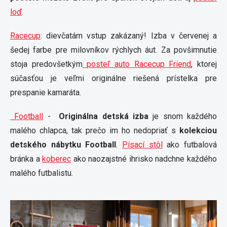
loď
.
Racecup
: dievčatám vstup zakázaný! Izba v červenej a
šedej farbe pre milovníkov rýchlych áut. Za povšimnutie
stoja predovšetkým
posteľ auto Racecup Friend
, ktorej
súčasťou je veľmi originálne riešená prístelka pre
prespanie kamaráta.
Football
-
Originálna detská izba
je snom každého
malého chlapca, tak prečo im ho nedopriať s
kolekciou
detského nábytku Football
.
Písací stôl
ako futbalová
bránka a
koberec
ako naozajstné ihrisko nadchne každého
malého futbalistu.