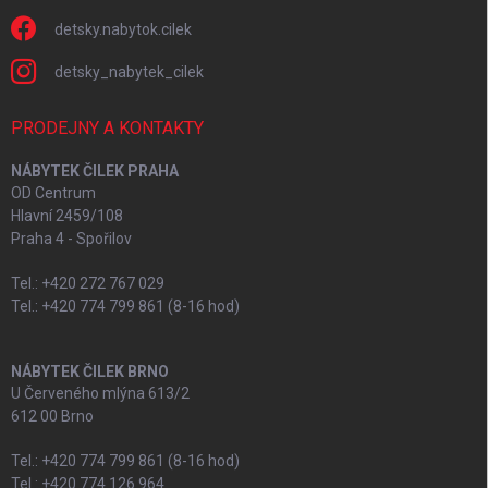
detsky.nabytok.cilek
detsky_nabytek_cilek
PRODEJNY A KONTAKTY
NÁBYTEK ČILEK PRAHA
OD Centrum
Hlavní 2459/108
Praha 4 - Spořilov
Tel.: +420 272 767 029
Tel.: +420 774 799 861 (8-16 hod)
NÁBYTEK ČILEK BRNO
U Červeného mlýna 613/2
612 00 Brno
Tel.: +420 774 799 861 (8-16 hod)
Tel.: +420 774 126 964