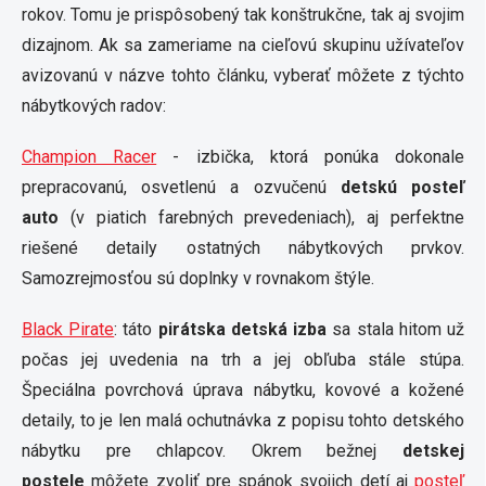
rokov. Tomu je prispôsobený tak konštrukčne, tak aj svojim
dizajnom. Ak sa zameriame na cieľovú skupinu užívateľov
avizovanú v názve tohto článku, vyberať môžete z týchto
nábytkových radov:
Champion Racer
- izbička, ktorá ponúka dokonale
prepracovanú, osvetlenú a ozvučenú
detskú posteľ
auto
(v piatich farebných prevedeniach), aj perfektne
riešené detaily ostatných nábytkových prvkov.
Samozrejmosťou sú doplnky v rovnakom štýle.
Black Pirate
: táto
pirátska detská izba
sa stala hitom už
počas jej uvedenia na trh a jej obľuba stále stúpa.
Špeciálna povrchová úprava nábytku, kovové a kožené
detaily, to je len malá ochutnávka z popisu tohto detského
nábytku pre chlapcov. Okrem bežnej
detskej
postele
môžete zvoliť pre spánok svojich detí aj
posteľ