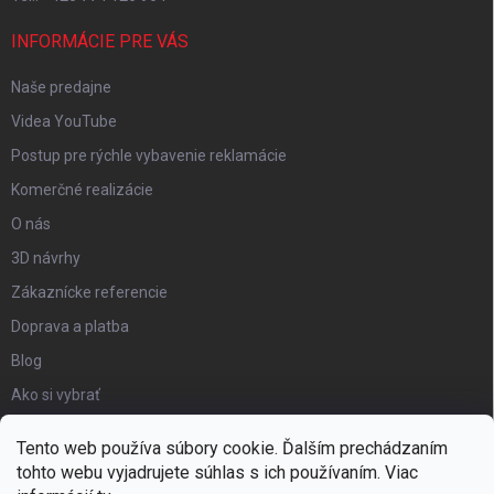
INFORMÁCIE PRE VÁS
Naše predajne
Videa YouTube
Postup pre rýchle vybavenie reklamácie
Komerčné realizácie
O nás
3D návrhy
Zákaznícke referencie
Doprava a platba
Blog
Ako si vybrať
Obchodné podmienky
Tento web používa súbory cookie. Ďalším prechádzaním
Certifikát kvality
tohto webu vyjadrujete súhlas s ich používaním. Viac