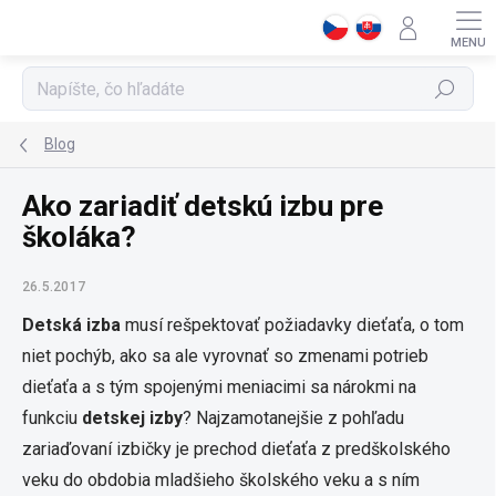
Prejsť
na
obsah
Hľadať
Blog
Ako zariadiť detskú izbu pre
školáka?
26.5.2017
Detská izba
musí rešpektovať požiadavky dieťaťa, o tom
niet pochýb, ako sa ale vyrovnať so zmenami potrieb
dieťaťa a s tým spojenými meniacimi sa nárokmi na
funkciu
detskej izby
? Najzamotanejšie z pohľadu
zariaďovaní izbičky je prechod dieťaťa z predškolského
veku do obdobia mladšieho školského veku a s ním