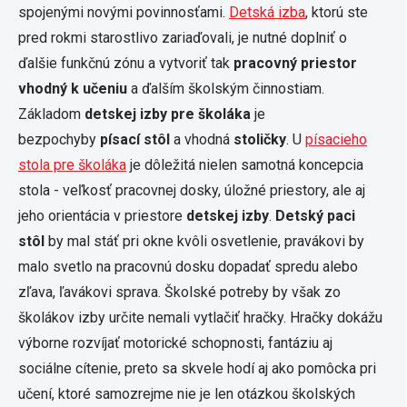
spojenými novými povinnosťami.
Detská izba
, ktorú ste
pred rokmi starostlivo zariaďovali, je nutné doplniť o
ďalšie funkčnú zónu a vytvoriť tak
pracovný priestor
vhodný k učeniu
a ďalším školským činnostiam.
Základom
detskej izby pre školáka
je
bezpochyby
písací stôl
a vhodná
stoličky
. U
písacieho
stola pre školáka
je dôležitá nielen samotná koncepcia
stola - veľkosť pracovnej dosky, úložné priestory, ale aj
jeho orientácia v priestore
detskej izby
.
Detský paci
stôl
by mal stáť pri okne kvôli osvetlenie, pravákovi by
malo svetlo na pracovnú dosku dopadať spredu alebo
zľava, ľavákovi sprava. Školské potreby by však zo
školákov izby určite nemali vytlačiť hračky. Hračky dokážu
výborne rozvíjať motorické schopnosti, fantáziu aj
sociálne cítenie, preto sa skvele hodí aj ako pomôcka pri
učení, ktoré samozrejme nie je len otázkou školských