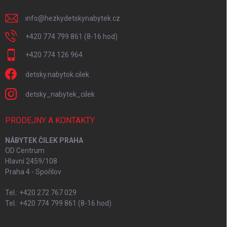
info
@
hezkydetskynabytek.cz
+420 774 799 861 (8-16 hod)
+420 774 126 964
detsky.nabytok.cilek
detsky_nabytek_cilek
PRODEJNY A KONTAKTY
NÁBYTEK ČILEK PRAHA
OD Centrum
Hlavní 2459/108
Praha 4 - Spořilov
Tel.: +420 272 767 029
Tel.: +420 774 799 861 (8-16 hod)