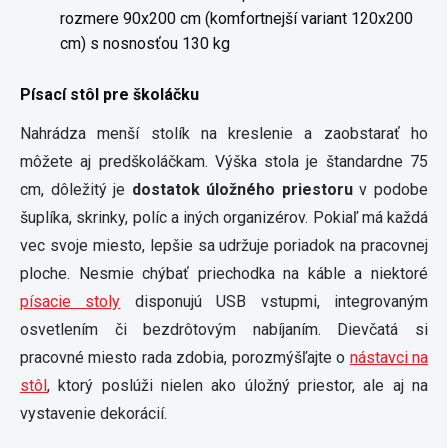
rozmere 90x200 cm (komfortnejší variant 120x200
cm) s nosnosťou 130 kg
Písací stôl pre školáčku
Nahrádza menší stolík na kreslenie a zaobstarať ho
môžete aj predškoláčkam. Výška stola je štandardne 75
cm, dôležitý je
dostatok úložného priestoru
v podobe
šuplíka, skrinky, políc a iných organizérov. Pokiaľ má každá
vec svoje miesto, lepšie sa udržuje poriadok na pracovnej
ploche. Nesmie chýbať priechodka na káble a niektoré
písacie stoly
disponujú USB vstupmi, integrovaným
osvetlením či bezdrôtovým nabíjaním. Dievčatá si
pracovné miesto rada zdobia, porozmýšľajte o
nástavci na
stôl
, ktorý poslúži nielen ako úložný priestor, ale aj na
vystavenie dekorácií.