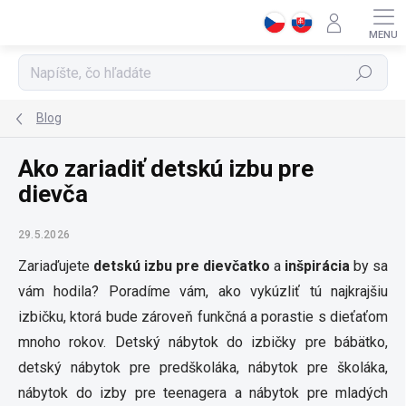
Prejsť
na
obsah
Hľadať
Blog
Ako zariadiť detskú izbu pre
dievča
29.5.2026
Zariaďujete
detskú izbu pre dievčatko
a
inšpirácia
by sa
vám hodila? Poradíme vám, ako vykúzliť tú najkrajšiu
izbičku, ktorá bude zároveň funkčná a porastie s dieťaťom
mnoho rokov. Detský nábytok do izbičky pre bábätko,
detský nábytok pre predškoláka, nábytok pre školáka,
nábytok do izby pre teenagera a nábytok pre mladých