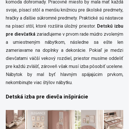
komoda dohromady. Pracovné miesto by mala mať každá
svoje, písací stôl a menšiu knižnicu pre školské predmety,
hračky a ďalšie súkromné ​​predmety. Praktické sú nástavce
na písací stôl, ktoré rozšíria úložný priestor.
Detskú izbu
pre dievčatká
zariaďujeme v prvom rade múdro zvoleným
a umiestneným nábytkom, následne sa ešte len
zameriavame na doplnky a dekorácie. Pokiaľ je medzi
dievčatami väčší vekový rozdiel, priestor musíme oddeliť
pre každú zvlášť, zároveň však musí izba pôsobiť ucelene.
Nábytok by mal byť hlavným spájajúcim prvkom,
nekombinujte viac štýlov nábytku.
Detská izba pre dievča inšpirácie