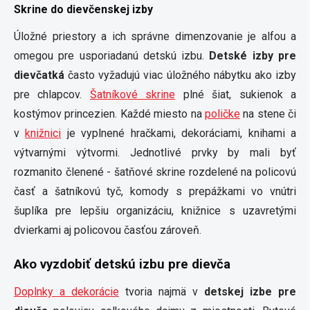
Skrine do dievčenskej izby
Úložné priestory a ich správne dimenzovanie je alfou a
omegou pre usporiadanú detskú izbu.
Detské izby pre
dievčatká
často vyžadujú viac úložného nábytku ako izby
pre chlapcov.
Šatníkové skrine
plné šiat, sukienok a
kostýmov princezien. Každé miesto na
poličke
na stene či
v
knižnici
je vyplnené hračkami, dekoráciami, knihami a
výtvarnými výtvormi. Jednotlivé prvky by mali byť
rozmanito členené - šatňové skrine rozdelené na policovú
časť a šatníkovú tyč, komody s prepážkami vo vnútri
šuplíka pre lepšiu organizáciu, knižnice s uzavretými
dvierkami aj policovou časťou zároveň.
Ako vyzdobiť detskú izbu pre dievča
Doplnky a dekorácie
tvoria najmä v
detskej izbe pre