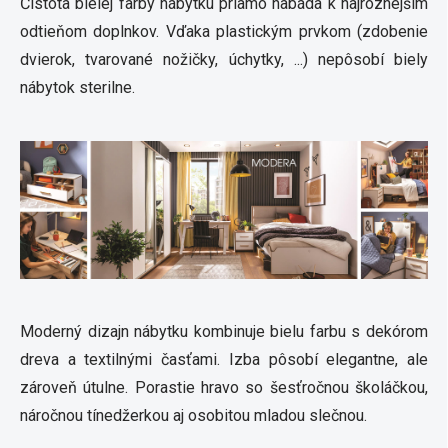
Čistota bielej farby nábytku priamo nabáda k najrôznejším
odtieňom doplnkov. Vďaka plastickým prvkom (zdobenie
dvierok, tvarované nožičky, úchytky, ...) nepôsobí biely
nábytok sterilne.
Moderný dizajn nábytku kombinuje bielu farbu s dekórom
dreva a textilnými časťami. Izba pôsobí elegantne, ale
zároveň útulne. Porastie hravo so šesťročnou školáčkou,
náročnou tínedžerkou aj osobitou mladou slečnou.