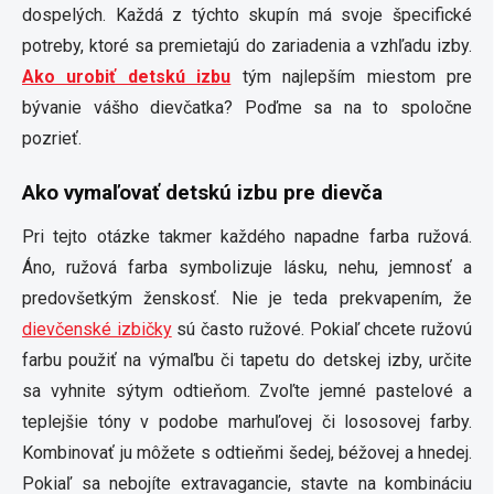
dospelých. Každá z týchto skupín má svoje špecifické
potreby, ktoré sa premietajú do zariadenia a vzhľadu izby.
Ako urobiť detskú izbu
tým najlepším miestom pre
bývanie vášho dievčatka? Poďme sa na to spoločne
pozrieť.
Ako vymaľovať detskú izbu pre dievča
Pri tejto otázke takmer každého napadne farba ružová.
Áno, ružová farba symbolizuje lásku, nehu, jemnosť a
predovšetkým ženskosť. Nie je teda prekvapením, že
dievčenské izbičky
sú často ružové. Pokiaľ chcete ružovú
farbu použiť na výmaľbu či tapetu do detskej izby, určite
sa vyhnite sýtym odtieňom. Zvoľte jemné pastelové a
teplejšie tóny v podobe marhuľovej či lososovej farby.
Kombinovať ju môžete s odtieňmi šedej, béžovej a hnedej.
Pokiaľ sa nebojíte extravagancie, stavte na kombináciu