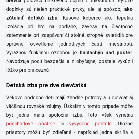
dievča
polovicu celkového dojmu z miestnosti. Bytové
doplnky sú nielen praktické prvky, ale aj spôsob,
ako
zútulniť detskú izbu
. Kusové koberce ako tepelná
izolácia pri hre na podlahe, závesy na čiastočné
zatemnenie pri zaspávaní či stolné stropné svietidlá pre
správne osvetlenie jednotlivých častí miestnosti.
Výraznou funkčnou ozdobou je
baldachýn nad posteľ
.
Navodzuje pocit bezpečia a z obyčajnej postele vykúzli
lôžko pre princeznú.
Detská izba pre dve dievčatká
Vekovo podobné deti majú zhodné potreby a u dievčat aj
väčšinou rovnaké záujmy. Úskalím v tomto prípade môže
byť jedna malá spoločná izba. Toto však vyriešia
poschodové postele
či
vyvýšené postele
. Úložné
priestory môžu byť zdieľané - napríklad jedna skriňa a