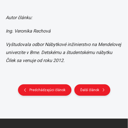
Autor článku:
Ing. Veronika Rechová
Vyštudovala odbor Nábytkové inžinierstvo na Mendelovej
univerzite v Brne. Detskému a študentskému nábytku
Čilek sa venuje od roku 2012.
Predchádzajúci článok
Ďalší článok
Z
á