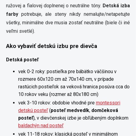
ružovej a fialovej doplnenej o neutrálne tóny.
Detská izba
farby
potrebuje, ale steny nikdy nemalujte/netapetujte
všetky, minimálne dve musia zostať neutrálne (biele či iné
veľmi svetlé).
Ako vybaviť detskú izbu pre dievča
Detská posteľ
vek 0-2 roky: postieľka pre bábätko väčšinou v
rozmere 60x120 cm až 70x140 cm, v prípade
rastúcich postieľok sa veková hranica posúva cca do
10 rokov veku (rozmer až 80x180 cm)
vek 3-10 rokov: obdobie vhodné pre
montessori
detskú posteľ
(
posteľ medvedík
,
domčeková
posteľ
), v dievčenskej izbe je obľúbeným doplnkom
baldachýn nad posteľ
vek 11-18 rokov: klasická posteľ v minimálnom