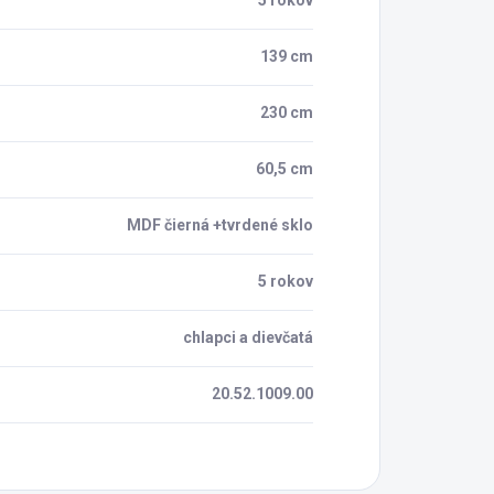
5 rokov
139 cm
230 cm
60,5 cm
MDF čierná +tvrdené sklo
5 rokov
chlapci a dievčatá
20.52.1009.00