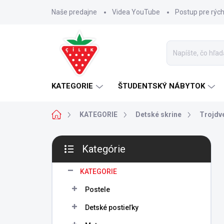
Prejsť
Naše predajne
Videa YouTube
Postup pre rýc
na
obsah
KATEGORIE
ŠTUDENTSKÝ NÁBYTOK
Domov
KATEGORIE
Detské skrine
Trojdv
B
Kategórie
o
Preskočiť
č
kategórie
n
KATEGORIE
ý
Postele
p
a
Detské postieľky
n