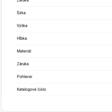
Záruka
:
Šírka
:
Výška
:
Hĺbka
:
Materiál
:
Záruka
:
Pohlavie
:
Katalogové číslo
: