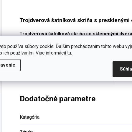
šatníkovej...
pre bezhlučné a...
d
Trojdverová šatníková skriňa s presklenými
Trojdverová šatníková skriňa so sklenenými dver
priestoru v každej študentskej izbe. Elegantná kombinác
eb používa súbory cookie. Ďalším prechádzaním tohto webu vyj
nadchne každého teenagera.
s ich používaním. Viac informácií
tu
.
K tejto šatníkovej skrini sa navyše skvele hodia ďalšie
tavenie
jednodverové, dvojdverové a rohové prevedenie. Doh
Súhl
zostavu
.
Dodatočné parametre
Kategória
: