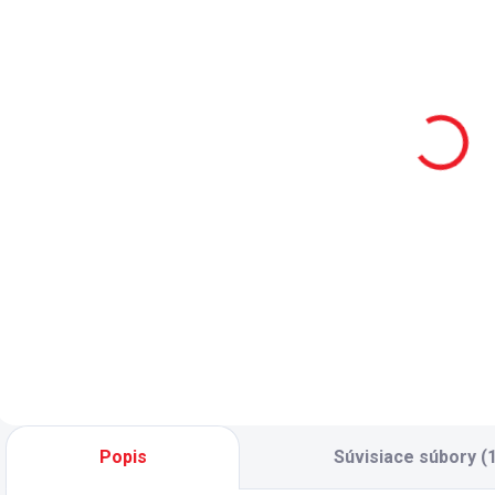
2 - 8 TÝŽDŇOV
2 - 8 TÝŽDŇOV
Dvojdverová
Jednodverová
šatníková
šatníková
k
skriňa s
skriňa s
presklenými
presklenými
699 €
339 €
dverami Dark
dverami Dark
Metal
Metal
Do košíka
Do košíka
Dvojdverová skriňa
Jednodverová
K
so sklenenými
skriňa so
š
dverami -
sklenenými
k
elegantný dizajn,
dverami -
-
kombinácia čiernej
elegantný dizajn,
p
farby so sklom -
kombinácia čiernej
b
dvere z tvrdeného
farby so sklom -
p
skla - zásuvky v
dvere z tvrdeného
n
spodnej časti - LED
skla - pneumatické
m
Popis
Súvisiace súbory (1
osvetlenie
brzdy pántov dverí
n