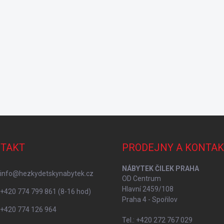
TAKT
PRODEJNY A KONTAK
NÁBYTEK ČILEK PRAHA
info
@
hezkydetskynabytek.cz
OD Centrum
Hlavní 2459/108
+420 774 799 861 (8-16 hod)
Praha 4 - Spořilov
+420 774 126 964
Tel.: +420 272 767 029