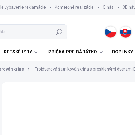
hle vybavenie reklamácie
Komerčné realizácie
O nás
3D ná
Hľadať
DETSKÉ IZBY
IZBIČKA PRE BÁBÄTKO
DOPLNKY
erové skrine
Trojdverová šatníková skriňa s presklenými dverami 
ZNAČKA:
CILEK
NOVINKA
1 
Jedn
2 -
cena