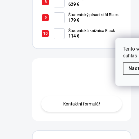
trojdverová Champion Racer
629 €
Študentský písací stôl Black
179 €
Študentská knižnica Black
114 €
Tento w
súhlas 
Nas
Máte otázku?
Obraťte se na nás.
Kontaktní formulář