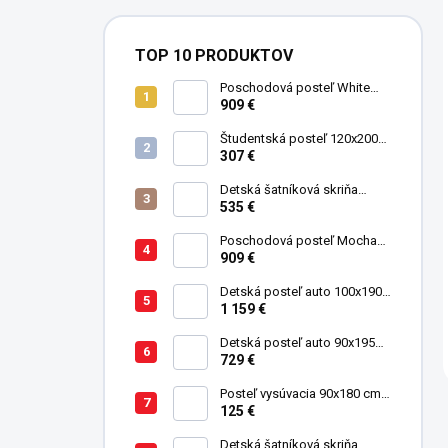
TOP 10 PRODUKTOV
Poschodová posteľ White
Studio pre 3 deti 90x200 cm s
909 €
úložným priestorom (schody)
Študentská posteľ 120x200
cm Black
307 €
Detská šatníková skriňa
trojdverová Pirate
535 €
Poschodová posteľ Mocha
Studio pre 3 deti 90x200 cm s
909 €
úložným priestorom (schody)
Detská posteľ auto 100x190
GTE červená
1 159 €
Detská posteľ auto 90x195
cm BiTurbo červená
729 €
Posteľ vysúvacia 90x180 cm
Pirate
125 €
Detská šatníková skriňa