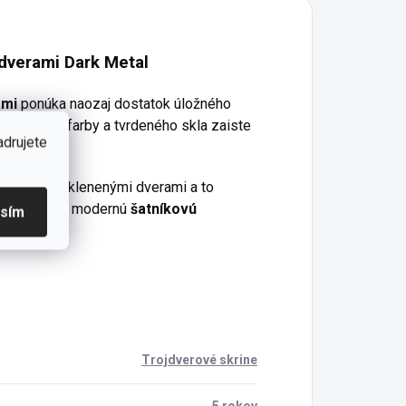
robností
pneumatické
brzdy...
 dverami Dark Metal
ami
ponúka naozaj dostatok úložného
ia čiernej farby a tvrdeného skla zaiste
adrujete
 skrine so sklenenými dverami a to
romady tvorí modernú
šatníkovú
asím
Trojdverové skrine