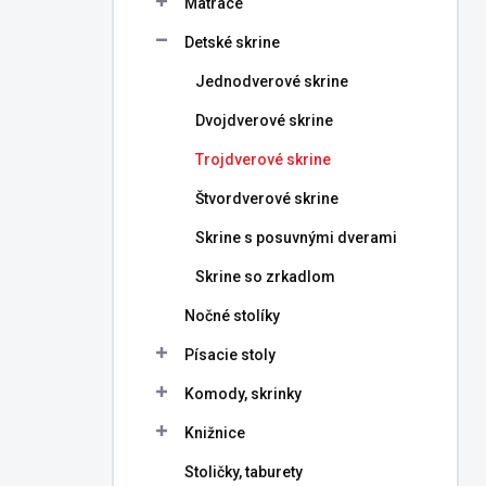
Matrace
e
l
Detské skrine
Jednodverové skrine
Dvojdverové skrine
Trojdverové skrine
Štvordverové skrine
Skrine s posuvnými dverami
Skrine so zrkadlom
Nočné stolíky
Písacie stoly
Komody, skrinky
Knižnice
Stoličky, taburety