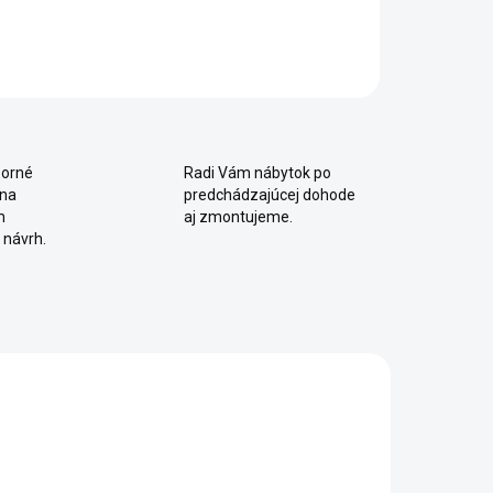
AILNÉ INFORMÁCIE
OPÝTAŤ SA
Uložiť
orné
Radi Vám nábytok po
 na
predchádzajúcej dohode
m
aj zmontujeme.
 návrh.
NOVINKA