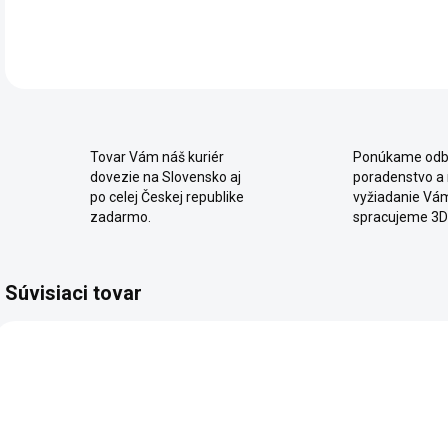
DET
Tovar Vám náš kuriér
Ponúkame odb
dovezie na Slovensko aj
poradenstvo a
po celej Českej republike
vyžiadanie Vá
zadarmo.
spracujeme 3D
Súvisiaci tovar
NOVINKA
NOVINKA