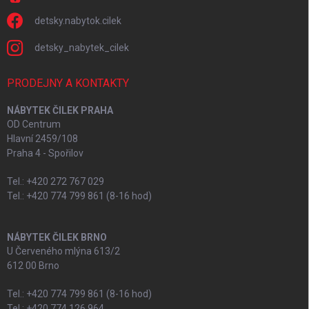
detsky.nabytok.cilek
detsky_nabytek_cilek
PRODEJNY A KONTAKTY
NÁBYTEK ČILEK PRAHA
OD Centrum
Hlavní 2459/108
Praha 4 - Spořilov
Tel.: +420 272 767 029
Tel.: +420 774 799 861 (8-16 hod)
NÁBYTEK ČILEK BRNO
U Červeného mlýna 613/2
612 00 Brno
Tel.: +420 774 799 861 (8-16 hod)
Tel.: +420 774 126 964