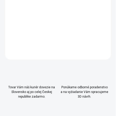
- pneumatické brzdy pántov dverí pre bezhlučné a
bezpečné zatváranie dverí
- možné kombinovať so skriňami
20.52.1007.00
,
20.52.1009.00
a
20.52.1008.00
DETAILNÉ INFORMÁCIE
OPÝTAŤ SA
Uložiť
Tovar Vám náš kuriér dovezie na
Ponúkame odborné poradenstvo
Slovensko aj po celej Českej
a na vyžiadanie Vám spracujeme
republike zadarmo.
3D návrh.