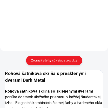
Dvojdverová skriňa so
Jednodverová skriňa so
sklenenými dverami - elegantný
sklenenými dverami - elegantný
dizajn, kombinácia čiernej farby
dizajn, kombinácia čiernej farby
so sklom - dvere z tvrdeného
so sklom - dvere z tvrdeného
skla - zásuvky v spodnej časti -
skla - pneumatické brzdy pántov
LED osvetlenie šatníkovej...
dverí pre bezhlučné a...
Zobraziť všetky súvisiace produkty
Rohová šatníková skriňa s presklenými
dverami Dark Metal
Rohová šatníková skriňa so sklenenými dverami
ponúka dostatok úložného priestoru v každej študentskej
izbe . Elegantná kombinácia čiernej farby a tvrdeného skla