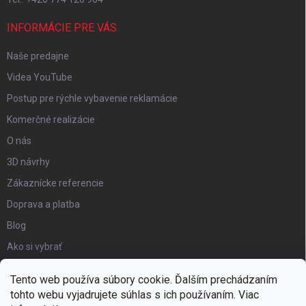
INFORMÁCIE PRE VÁS
Naše predajne
Videa YouTube
Postup pre rýchle vybavenie reklamácie
Komerčné realizácie
O nás
3D návrhy
Zákaznícke referencie
Doprava a platba
Blog
Ako si vybrať
Obchodné podmienky
Tento web používa súbory cookie. Ďalším prechádzaním
Certifikát kvality
tohto webu vyjadrujete súhlas s ich používaním. Viac