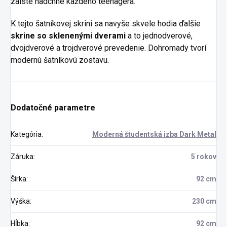
zaiste nadchne každého teenagera.
K tejto šatníkovej skrini sa navyše skvele hodia ďalšie
skrine so sklenenými dverami
a to jednodverové,
dvojdverové a trojdverové prevedenie. Dohromady tvorí
modernú šatníkovú zostavu.
Dodatočné parametre
Kategória
:
Moderná študentská izba Dark Metal
Záruka
:
5 rokov
Šírka
:
92 cm
Výška
:
230 cm
Hĺbka
:
92 cm