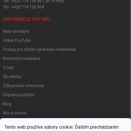
Tel.: +420 774 799 861 (8-16 hod)
Tel.: +420 774 126 964
INFORMÁCIE PRE VÁS
Naše predajne
Videa YouTube
Postup pre rýchle vybavenie reklamácie
Komerčné realizácie
O nás
3D návrhy
Zákaznícke referencie
Doprava a platba
Blog
Ako si vybrať
Obchodné podmienky
Tento web používa súbory cookie. Ďalším prechádzaním
Certifikát kvality