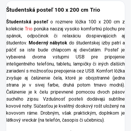
Študentská posteľ 100 x 200 cm Trio
Študentská posteľ
o rozmere lôžka 100 x 200 cm z
kolekcie
Trio
ponúka naozaj vysoko komfortnú plochu pre
spánok, odpočinok či relaxáciu dospievajúcich aj
študentov.
Moderný nábytok
do študentskej izby patrí a
páčiť sa iste bude chlapcom aj dievčatám. Posteľ je
vybavená dvoma vstupmi USB pre pripojenie
inteligentného telefónu, tabletu, lampičky či iných ďalších
zariadení s možnosťou prepojenia cez USB. Komfort lôžka
zvyšuje aj čalúnenie čela, ktoré je obojstranné (jedna
strana je v sivej farbe, druhá potom tmavo modrá).
Čalúnenie je k čelu pripevnené pomocou dvoch pásov
suchého zipsu. Vzdušnosť posteli dodávajú subtílne
kovové nohy. Súčasťou je kvalitný doskový rošt uložený na
kovovom ráme. Drobným, však praktickým, doplnkom je
látkový vreckár (na telefón, časopis či učebnicu).