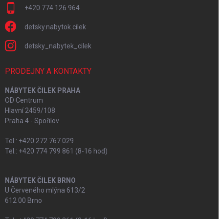
+420 774 126 964
detsky.nabytok.cilek
detsky_nabytek_cilek
PRODEJNY A KONTAKTY
NÁBYTEK ČILEK PRAHA
OD Centrum
Hlavní 2459/108
Praha 4 - Spořilov
Tel.: +420 272 767 029
Tel.: +420 774 799 861 (8-16 hod)
NÁBYTEK ČILEK BRNO
U Červeného mlýna 613/2
612 00 Brno