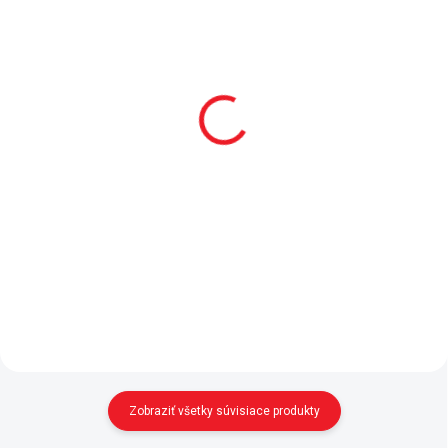
SKLADOM
SKLADOM
Bočnica k posteli Trio
Posteľ vysúvacia
90x190 cm Trio
39 €
149 €
Do košíka
Do košíka
Kolekcia Trio je svojím
prevedením naozaj nadčasová,
- výsuv pod postele Trio
ponúka k posteliam tiež bočnice
(samotná posteľ sa objednáva
pre menšie deti. - bezpečná
zvlášť) - matrac nie je v cene,
zábrana proti pádu - jednoduchá
rozmer lôžka 90x190 cm:
inštalácia a odinštalovanie...
21.01.1249.00 - bez matraca
úložný priestor
Zobraziť všetky súvisiace produkty