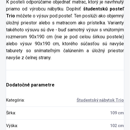
K posteli odporúčame objednať matrac, ktorý je navrhnutý
priamo od výrobcu nábytku. Doplniť
študentskú posteľ
Trio
môžete o výsuv pod posteľ. Ten poslúži ako objemný
úložný priestor alebo s matracom ako prístelka. Varianty
takéhoto výsuvu sú dve - buď samotný výsuv s vnútorným
rozmerom 90x190 cm (nie je pod celou šírkou postele)
alebo výsuv 90x190 cm, ktorého súčasťou sú navyše
taburety so snímateľným čalúnením a úložný priestor
navyše z čelnej strany.
Dodatočné parametre
Kategória
:
Študentský nábytok Trio
Šírka
:
109 cm
Výška
:
102 cm