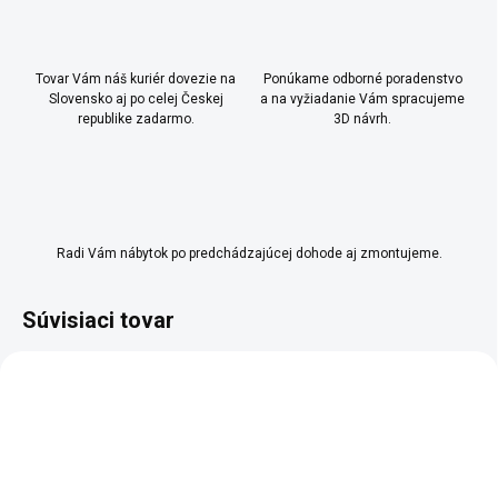
Tovar Vám náš kuriér dovezie na
Ponúkame odborné poradenstvo
Slovensko aj po celej Českej
a na vyžiadanie Vám spracujeme
republike zadarmo.
3D návrh.
Radi Vám nábytok po predchádzajúcej dohode aj zmontujeme.
Súvisiaci tovar