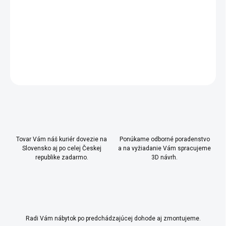
1x dekoračný vankúš (valček)
- odporúčame prať maximálne na 30 ° C, nežehliť
DETAILNÉ INFORMÁCIE
OPÝTAŤ SA
Uložiť
Tovar Vám náš kuriér dovezie na
Ponúkame odborné poradenstvo
Slovensko aj po celej Českej
a na vyžiadanie Vám spracujeme
republike zadarmo.
3D návrh.
Radi Vám nábytok po predchádzajúcej dohode aj zmontujeme.