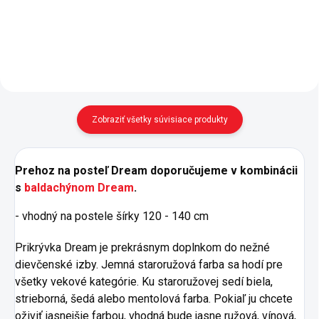
komfortné lôžko. - v cene postele
práčke na 30 ° C, nežehliť.
je kvalitný perforovaný doskový
rošt na spevnenom...
Zobraziť všetky súvisiace produkty
Prehoz na posteľ Dream
doporučujeme v kombinácii
s
baldachýnom Dream
.
- vhodný na postele šírky 120 - 140 cm
Prikrývka Dream je prekrásnym doplnkom do nežné
dievčenské izby. Jemná staroružová farba sa hodí pre
všetky vekové kategórie. Ku staroružovej sedí biela,
strieborná, šedá alebo mentolová farba. Pokiaľ ju chcete
oživiť jasnejšie farbou, vhodná bude jasne ružová, vínová,