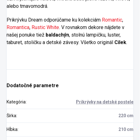
alebo tmavomodrá.
Prikrývku Dream odporúčame ku kolekciám
Romantic
,
Romantica
,
Rustic White
. V rovnakom dekore nájdete v
našej ponuke tiež
baldachýn
, stolnú lampičku, luster,
taburet, stoličku a detské závesy. Všetko originál
Cilek
.
Dodatočné parametre
Kategória
:
Prikrývky na detské postele
Šírka
:
220 cm
Hĺbka
:
210 cm