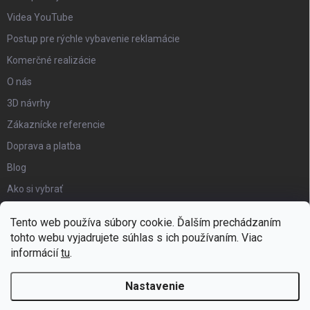
Videa YouTube
Postup pre rýchle vybavenie reklamácie
Komerčné realizácie
O nás
3D návrhy
Zákaznícke referencie
Doprava a platba
Blog
Ako si vybrať
Obchodné podmienky
Tento web používa súbory cookie. Ďalším prechádzaním
Certifikát kvality
tohto webu vyjadrujete súhlas s ich používaním. Viac
informácií
tu
.
Moja objednávka
Nastavenie