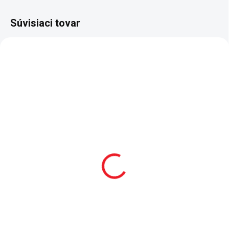
Súvisiaci tovar
2 - 8 TÝŽDŇOV
SKLADOM
Študentská posteľ
Baldachýn nad posteľ
120x200 cm Romantic
Dream
469 €
79 €
Do košíka
Do košíka
Vďaka nadštandardnej šírke
Baldachýn je vydekorovaný
študentskej postele Romantic
presne do dievčenskej izby
získate pre svoju dcéru naozaj
Romantic. Odporúčame prať v