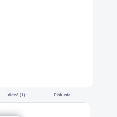
komoda Trio
299 €
Do košíka
omoda do
odernej
tudentskej izby
rio - komoda do
tudentskej izby -
ásuvky s tlmením
orazu, jedna
zamykateľná -
osnosť každej
ásuvky 15 kg
Videá (1)
Diskusia