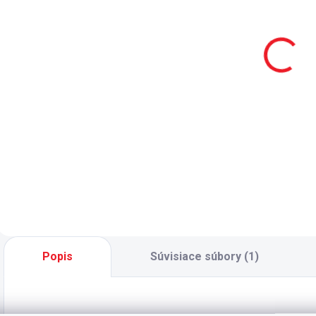
knižnica Trio
písací stôl
veľký Trio
259 €
391 €
Do košíka
Do košíka
- knižnica do
K
študentskej izby -
m
- písací stôl do
skrinka s dvierkami
š
študentskej izby -
i otvorené police
T
úložný priestor - 3
š
zásuvky s tlmením,
z
police medzi
d
šuplíkmi a
u
vysúvacie police
n
pod pracovnou
z
plochou - polica
Popis
Súvisiace súbory (1)
pod pracovnou
plochou je...