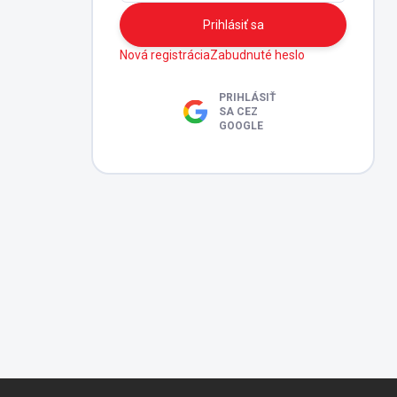
Prihlásiť sa
Nová registrácia
Zabudnuté heslo
PRIHLÁSIŤ
SA CEZ
GOOGLE
Z