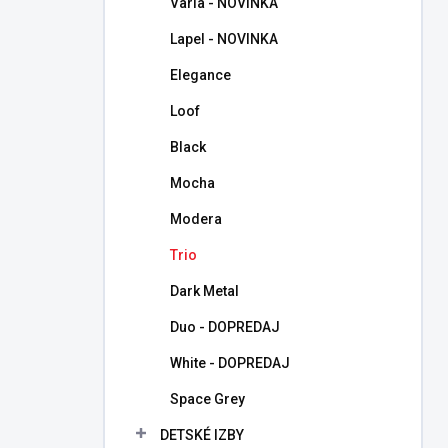
Varia - NOVINKA
e
l
Lapel - NOVINKA
Elegance
Loof
Black
Mocha
Modera
Trio
Dark Metal
Duo - DOPREDAJ
White - DOPREDAJ
Space Grey
DETSKÉ IZBY