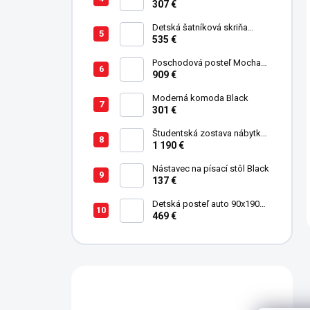
cm Black
307 €
Detská šatníková skriňa
trojdverová Pirate
535 €
Poschodová posteľ Mocha
Studio pre 3 deti 90x200 cm s
909 €
úložným priestorom (schody)
Moderná komoda Black
301 €
Študentská zostava nábytku
Trio
1 190 €
Nástavec na písací stôl Black
137 €
Detská posteľ auto 90x190
cm Coupe Friend červená
469 €
Máte otázku?