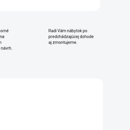
orné
Radi Vám nábytok po
 na
predchádzajúcej dohode
m
aj zmontujeme.
 návrh.
SKLADOM
Moderná