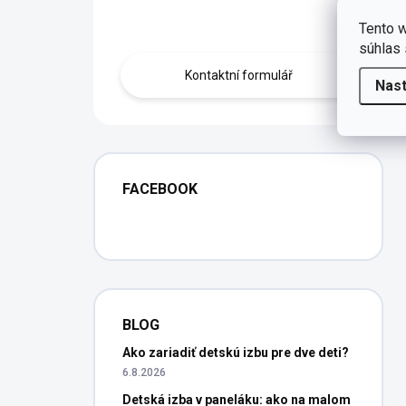
Obraťte se na nás.
Tento w
súhlas 
Kontaktní formulář
Nas
FACEBOOK
BLOG
Ako zariadiť detskú izbu pre dve deti?
6.8.2026
Detská izba v paneláku: ako na malom