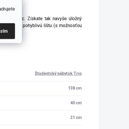
Trio
adrujete
ký nadstavec. Získate tak navyše úložný
 osvetlenú pohyblivú lištu (s možnosťou
asím
Študentský nábytok Trio
138 cm
40 cm
21 cm