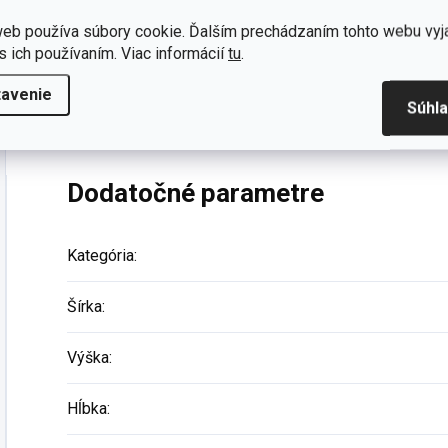
Nástavec na písací stôl do študentskej izby 
eb používa súbory cookie. Ďalším prechádzaním tohto webu vyj
s ich používaním. Viac informácií
tu
.
Rozšírte písací stôl z kolekcie Trio o tento praktic
priestor v podobe vreckára, 2x USB vstup, nástenku a
tavenie
Súhl
voľby intenzity svetla).
Dodatočné parametre
Kategória
:
Šírka
:
Výška
:
Hĺbka
: