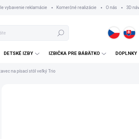
hle vybavenie reklamácie
Komerčné realizácie
O nás
3D ná
Hľadať
DETSKÉ IZBY
IZBIČKA PRE BÁBÄTKO
DOPLNKY
avec na písací stôl veľký Trio
ZNAČKA:
CILEK
15
Jedn
SK
cena