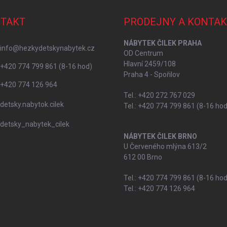
TAKT
PRODEJNY A KONTAK
NÁBYTEK ČILEK PRAHA
info
@
hezkydetskynabytek.cz
OD Centrum
Hlavní 2459/108
+420 774 799 861 (8-16 hod)
Praha 4 - Spořilov
+420 774 126 964
Tel.: +420 272 767 029
detsky.nabytok.cilek
Tel.: +420 774 799 861 (8-16 hod
detsky_nabytek_cilek
NÁBYTEK ČILEK BRNO
U Červeného mlýna 613/2
612 00 Brno
Tel.: +420 774 799 861 (8-16 hod
Tel.: +420 774 126 964