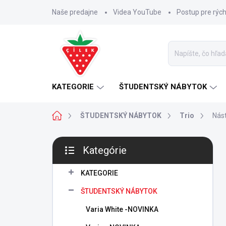
Prejsť
Naše predajne
Videa YouTube
Postup pre rýc
na
obsah
KATEGORIE
ŠTUDENTSKÝ NÁBYTOK
Domov
ŠTUDENTSKÝ NÁBYTOK
Trio
Nást
B
Kategórie
o
Preskočiť
č
kategórie
n
KATEGORIE
ý
ŠTUDENTSKÝ NÁBYTOK
p
a
Varia White -NOVINKA
n