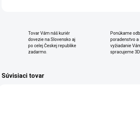
Tovar Vám náš kuriér
Ponúkame odb
dovezie na Slovensko aj
poradenstvo a
po celej Českej republike
vyžiadanie Vá
zadarmo.
spracujeme 3D
Súvisiaci tovar
SKLADOM
SKLADOM
Študentská
Študentský