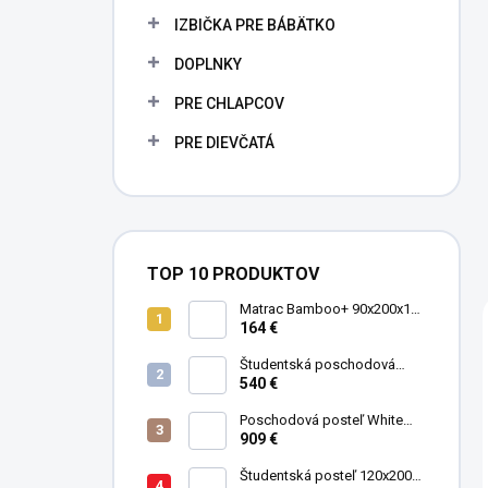
IZBIČKA PRE BÁBÄTKO
DOPLNKY
PRE CHLAPCOV
PRE DIEVČATÁ
TOP 10 PRODUKTOV
Matrac Bamboo+ 90x200x19
cm
164 €
Študentská poschodová
postel' 90x200 cm Mocha
540 €
Poschodová posteľ White
Studio pre 3 deti 90x200 cm s
909 €
úložným priestorom (schody)
Študentská posteľ 120x200