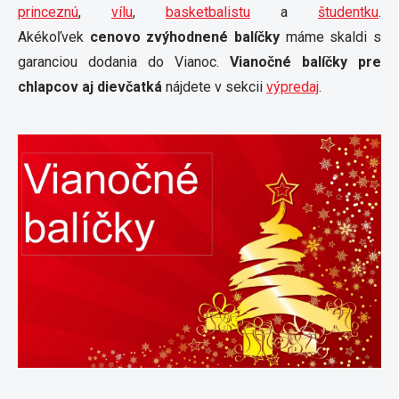
princeznú
,
vílu
,
basketbalistu
a
študentku
.
Akékoľvek
cenovo zvýhodnené balíčky
máme skaldi s
garanciou dodania do Vianoc.
Vianočné balíčky pre
chlapcov aj dievčatká
nájdete v sekcii
výpredaj
.