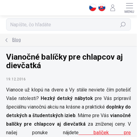
Prejsť
na
obsah
Hľadať
Blog
Vianočné balíčky pre chlapcov aj
dievčatká
19.12.2016
Vianoce už klopú na dvere a Vy stále neviete čím potešiť
Vaše ratolesti?
Hezký detský nábytok
pre Vás pripravil
špeciálnu vianočnú akciu na krásne a praktické
doplnky do
detských a študentských izieb
. Máme pre Vás
vianočné
balíčky pre chlapcov aj dievčatká
za zníženej ceny. V
našej ponuke nájdete
balíček pre