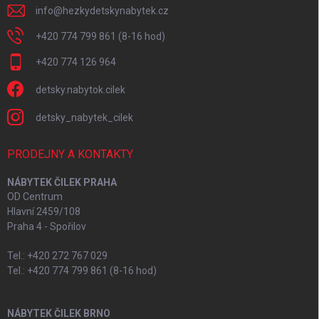
info
@
hezkydetskynabytek.cz
+420 774 799 861 (8-16 hod)
+420 774 126 964
detsky.nabytok.cilek
detsky_nabytek_cilek
PRODEJNY A KONTAKTY
NÁBYTEK ČILEK PRAHA
OD Centrum
Hlavní 2459/108
Praha 4 - Spořilov
Tel.: +420 272 767 029
Tel.: +420 774 799 861 (8-16 hod)
NÁBYTEK ČILEK BRNO