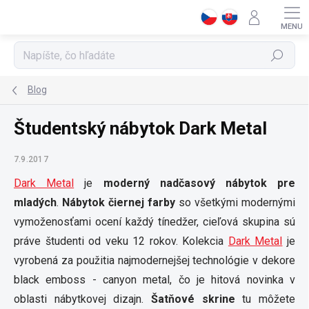
Prejsť
na
obsah
Hľadať
Blog
Študentský nábytok Dark Metal
7.9.2017
Dark Metal
je
moderný nadčasový nábytok pre
mladých
.
Nábytok čiernej farby
so všetkými modernými
vymoženosťami ocení každý tínedžer, cieľová skupina sú
práve študenti od veku 12 rokov. Kolekcia
Dark Metal
je
vyrobená za použitia najmodernejšej technológie v dekore
black emboss - canyon metal, čo je hitová novinka v
oblasti nábytkovej dizajn.
Šatňové skrine
tu môžete