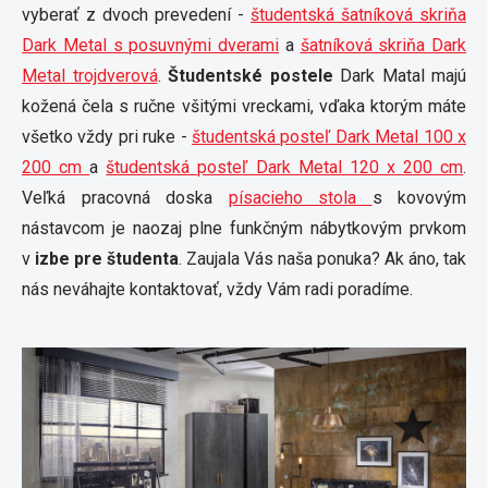
vyberať z dvoch prevedení -
študentská šatníková skriňa
Dark Metal s posuvnými dverami
a
šatníková skriňa Dark
Metal trojdverová
.
Študentské postele
Dark Matal majú
kožená čela s ručne všitými vreckami, vďaka ktorým máte
všetko vždy pri ruke -
študentská posteľ Dark Metal 100 x
200 cm
a
študentská posteľ Dark Metal 120 x 200 cm
.
Veľká pracovná doska
písacieho stola
s kovovým
nástavcom je naozaj plne funkčným nábytkovým prvkom
v
izbe pre študenta
. Zaujala Vás naša ponuka? Ak áno, tak
nás neváhajte kontaktovať, vždy Vám radi poradíme.