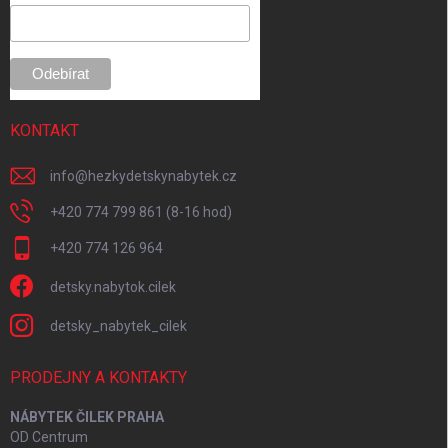
i
e
KONTAKT
info
@
hezkydetskynabytek.cz
+420 774 799 861 (8-16 hod)
+420 774 126 964
detsky.nabytok.cilek
detsky_nabytek_cilek
PRODEJNY A KONTAKTY
NÁBYTEK ČILEK PRAHA
OD Centrum