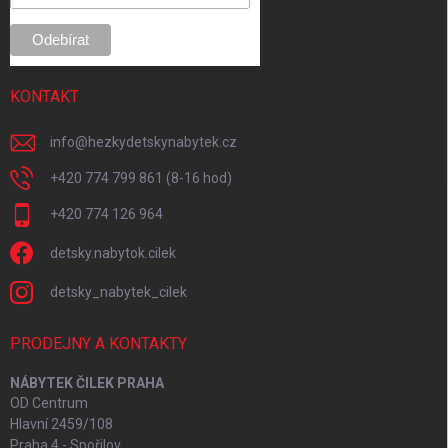
KONTAKT
info
@
hezkydetskynabytek.cz
+420 774 799 861 (8-16 hod)
+420 774 126 964
detsky.nabytok.cilek
detsky_nabytek_cilek
PRODEJNY A KONTAKTY
NÁBYTEK ČILEK PRAHA
OD Centrum
Hlavní 2459/108
Praha 4 - Spořilov