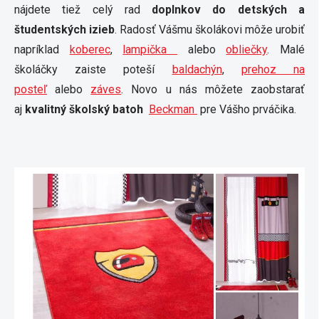
nájdete tiež celý rad
doplnkov do detských a
študentských izieb
. Radosť Vášmu školákovi môže urobiť
napríklad
koberec
,
lampička
alebo
obliečky
. Malé
školáčky zaiste poteší
baldachýn
,
prehoz na
posteľ
alebo
záves
. Novo u nás môžete zaobstarať
aj
kvalitný školský batoh
Beckman
pre Vášho prváčika.