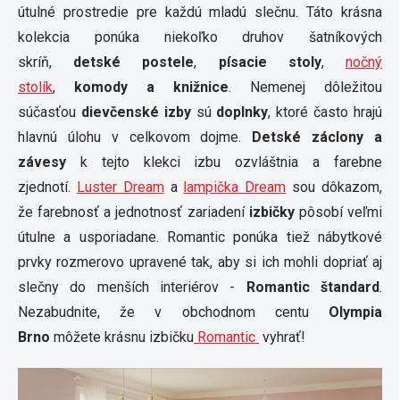
útulné prostredie pre každú mladú slečnu. Táto krásna
kolekcia ponúka niekoľko druhov šatníkových
skríň,
detské postele
,
písacie stoly
,
nočný
stolík
,
komody a knižnice
. Nemenej dôležitou
súčasťou
dievčenské izby
sú
doplnky
, ktoré často hrajú
hlavnú úlohu v celkovom dojme.
Detské záclony a
závesy
k tejto klekci izbu ozvláštnia a farebne
zjednotí.
Luster Dream
a
lampička Dream
sou dôkazom,
že farebnosť a jednotnosť zariadení
izbičky
pôsobí veľmi
útulne a usporiadane. Romantic ponúka tiež nábytkové
prvky rozmerovo upravené tak, aby si ich mohli dopriať aj
slečny do menších interiérov -
Romantic štandard
.
Nezabudnite, že v obchodnom centu
Olympia
Brno
môžete krásnu izbičku
Romantic
vyhrať!