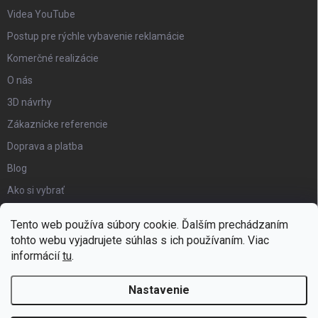
Videa YouTube
Postup pre rýchle vybavenie reklamácie
Komerčné realizácie
O nás
3D návrhy
Zákaznícke referencie
Doprava a platba
Blog
Ako si vybrať
Obchodné podmienky
Tento web používa súbory cookie. Ďalším prechádzaním
Certifikát kvality
tohto webu vyjadrujete súhlas s ich používaním. Viac
informácií
tu
.
Moja objednávka
Nastavenie