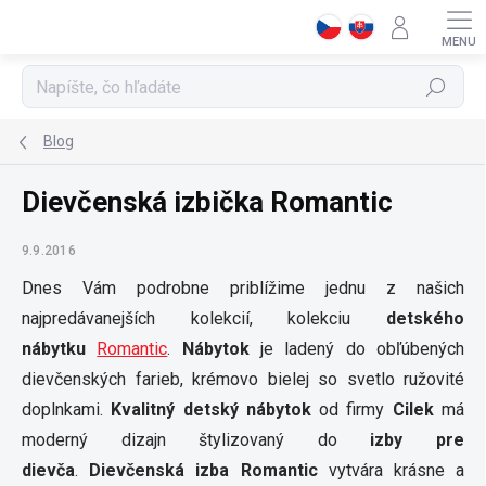
Prejsť
na
obsah
Hľadať
Blog
Dievčenská izbička Romantic
9.9.2016
Dnes Vám podrobne priblížime jednu z našich
najpredávanejších kolekcií, kolekciu
detského
nábytku
Romantic
.
Nábytok
je ladený do obľúbených
dievčenských farieb, krémovo bielej so svetlo ružovité
doplnkami.
Kvalitný detský nábytok
od firmy
Cilek
má
moderný dizajn štylizovaný do
izby pre
dievča
.
Dievčenská izba Romantic
vytvára krásne a