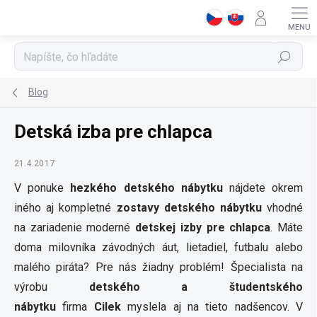
Prejsť
na
obsah
Hľadať
Blog
Detská izba pre chlapca
21.4.2017
V ponuke
hezkého detského nábytku
nájdete okrem
iného aj kompletné
zostavy detského nábytku
vhodné
na zariadenie moderné
detskej izby pre chlapca
. Máte
doma milovníka závodných áut, lietadiel, futbalu alebo
malého piráta? Pre nás žiadny problém! Špecialista na
výrobu
detského a študentského
nábytku
firma
Cilek
myslela aj na tieto nadšencov. V