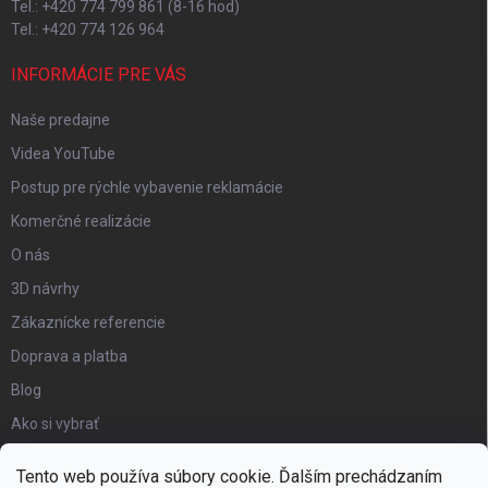
Tel.: +420 774 799 861 (8-16 hod)
Tel.: +420 774 126 964
INFORMÁCIE PRE VÁS
Naše predajne
Videa YouTube
Postup pre rýchle vybavenie reklamácie
Komerčné realizácie
O nás
3D návrhy
Zákaznícke referencie
Doprava a platba
Blog
Ako si vybrať
Obchodné podmienky
Tento web používa súbory cookie. Ďalším prechádzaním