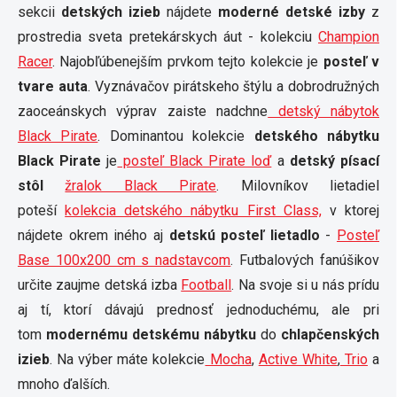
sekcii
detských izieb
nájdete
moderné detské izby
z
prostredia sveta pretekárskych áut - kolekciu
Champion
Racer
. Najobľúbenejším prvkom tejto kolekcie je
posteľ v
tvare auta
. Vyznávačov pirátskeho štýlu a dobrodružných
zaoceánskych výprav zaiste nadchne
detský nábytok
Black Pirate
. Dominantou kolekcie
detského nábytku
Black Pirate
je
posteľ Black Pirate loď
a
detský písací
stôl
žralok Black Pirate
. Milovníkov lietadiel
poteší
kolekcia detského nábytku First Class,
v ktorej
nájdete okrem iného aj
detskú posteľ lietadlo
-
Posteľ
Base 100x200 cm s nadstavcom
. Futbalových fanúšikov
určite zaujme detská izba
Football
. Na svoje si u nás prídu
aj tí, ktorí dávajú prednosť jednoduchému, ale pri
tom
modernému detskému nábytku
do
chlapčenských
izieb
. Na výber máte kolekcie
Mocha
,
Active White
,
Trio
a
mnoho ďalších.