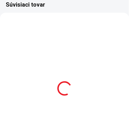
Súvisiaci tovar
VÝPREDAJ
SKLADOM
Študentská šatníková
skriňa trojdverová
White
441 €
Do košíka
Trojdverová šatníková skriňa
White je veľkým úložným
priestorom, ktorý sa pýši