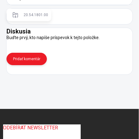
20.54.1801.00
Diskusia
Buďte prvý, kto napíše príspevok k tejto položke.
Pridať komentár
Z
á
p
ODEBÍRAT NEWSLETTER
ä