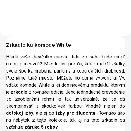
elegantným dizajnom. -
pneumatické brzdy pántov pre
tiché a bezpečné zatvorenie
dverí -...
Zrkadlo ku komode White
Hľadá vaše dievčatko miesto, kde zo seba bude môcť
urobiť princeznú? Miesto len pre ňu, kde si uloží všetky
svoje šperky, hrebene, parfumy a kopu ďalších drobností.
Poznáme také miesto. Môžete ho doma vytvoriť aj Vy,
vďaka komode White a jej doplnkovému produktu, ktorým
je
zrkadlo
z rovnakej edície. Jeho jednoduché prevedenie
so zaoblenými rohmi je tak univerzálné, že sa dá
skombinovať s akoukoľvek farbou. Vhodné nielen do
detskej izby
, ale aj do
izby pre študenta.
Rovnako ako
na nábytok z tejto kolekcie, tak aj na toto zrkadlo sa
vzťahuje
záruka 5 rokov
.