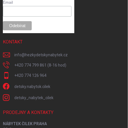
t
Email
i
e
KONTAKT
info
@
hezkydetskynabytek.cz
+420 774 799 861 (8-16 hod)
+420 774 126 964
detsky.nabytok.cilek
detsky_nabytek_cilek
PRODEJNY A KONTAKTY
NÁBYTEK ČILEK PRAHA