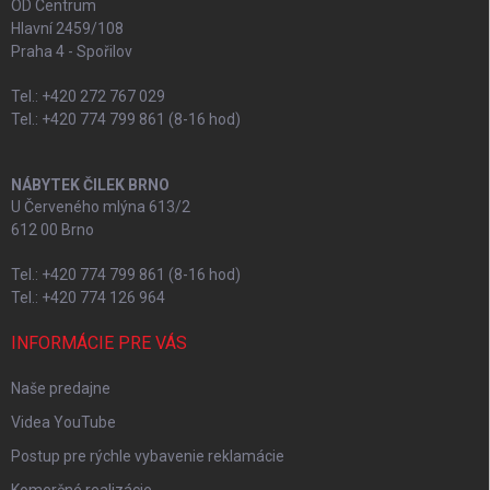
OD Centrum
Hlavní 2459/108
Praha 4 - Spořilov
Tel.: +420 272 767 029
Tel.: +420 774 799 861 (8-16 hod)
NÁBYTEK ČILEK BRNO
U Červeného mlýna 613/2
612 00 Brno
Tel.: +420 774 799 861 (8-16 hod)
Tel.: +420 774 126 964
INFORMÁCIE PRE VÁS
Naše predajne
Videa YouTube
Postup pre rýchle vybavenie reklamácie
Komerčné realizácie