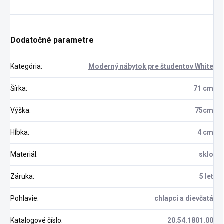
Dodatočné parametre
Kategória
:
Moderný nábytok pre študentov White
Šírka
:
71 cm
Výška
:
75cm
Hĺbka
:
4 cm
Materiál
:
sklo
Záruka
:
5 let
Pohlavie
:
chlapci a dievčatá
Katalogové číslo
:
20.54.1801.00