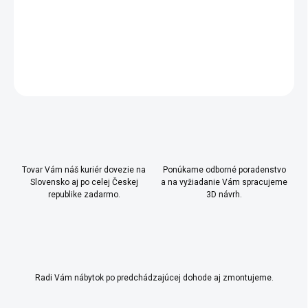
POSLEDNÝ 1 KUS!!
DETAILNÉ INFORMÁCIE
OPÝTAŤ SA
Uložiť
Tovar Vám náš kuriér dovezie na
Ponúkame odborné poradenstvo
Slovensko aj po celej Českej
a na vyžiadanie Vám spracujeme
republike zadarmo.
3D návrh.
Radi Vám nábytok po predchádzajúcej dohode aj zmontujeme.