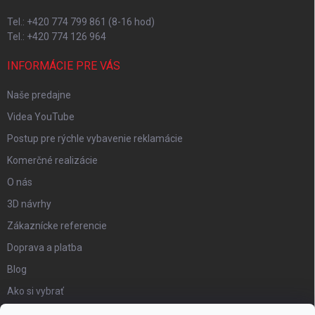
Tel.: +420 774 799 861 (8-16 hod)
Tel.: +420 774 126 964
INFORMÁCIE PRE VÁS
Naše predajne
Videa YouTube
Postup pre rýchle vybavenie reklamácie
Komerčné realizácie
O nás
3D návrhy
Zákaznícke referencie
Doprava a platba
Blog
Ako si vybrať
Obchodné podmienky