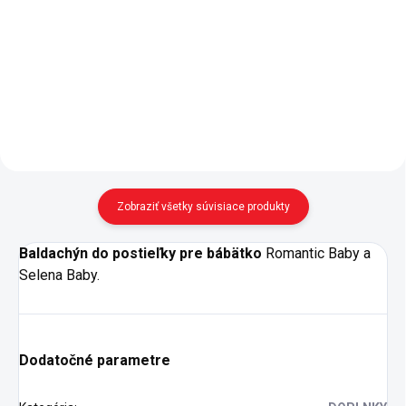
Rastúca postieľka Romantic
Textilné súprava obsahuje: -
Baby je funkčným a originálnym
ochranné mantinely (na všetky 4
prvkom v izbičke pre
strany) - povlak na vankúšik
bábätko. Nové technické riešenie
(35x45 cm), dekoratívne
postieľky pre väčší komfort a
vankúšik (35x35 cm)
variabilitu. - rozmer...
- prestieradlo (110x150 cm),...
Zobraziť všetky súvisiace produkty
Baldachýn do postieľky pre bábätko
Romantic Baby a
Selena Baby.
Dodatočné parametre