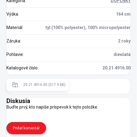
Kategória
:
DOPLNKY
Výška
:
164 cm
Materiál
:
tyl (100% polyester), 100% micropolyester
Záruka
:
2 roky
Pohlavie
:
dievčatá
Katalogové číslo
:
20.21.4916.00
20.21.4916.00 (517.9 kB)
Diskusia
Buďte prvý, kto napíše príspevok k tejto položke.
Pridať komentár