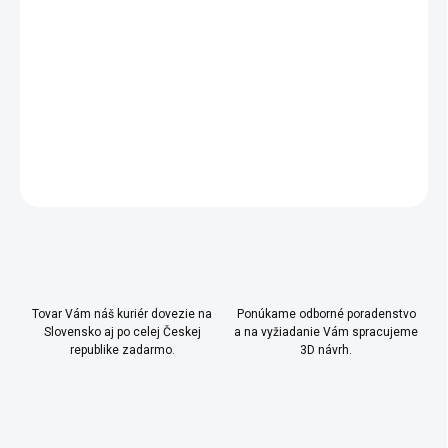
- textilnú časť baldachýnu je možné prať v práčke
- vhodný ku všetkým typom postieľok
Romantic Baby
a
Selena Baby
DETAILNÉ INFORMÁCIE
OPÝTAŤ SA
Uložiť
Tovar Vám náš kuriér dovezie na
Ponúkame odborné poradenstvo
Slovensko aj po celej Českej
a na vyžiadanie Vám spracujeme
republike zadarmo.
3D návrh.