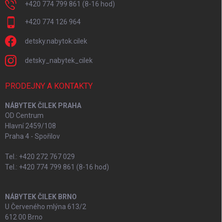
+420 774 799 861 (8-16 hod)
+420 774 126 964
detsky.nabytok.cilek
detsky_nabytek_cilek
PRODEJNY A KONTAKTY
NÁBYTEK ČILEK PRAHA
OD Centrum
Hlavní 2459/108
Praha 4 - Spořilov
Tel.: +420 272 767 029
Tel.: +420 774 799 861 (8-16 hod)
NÁBYTEK ČILEK BRNO
U Červeného mlýna 613/2
612 00 Brno