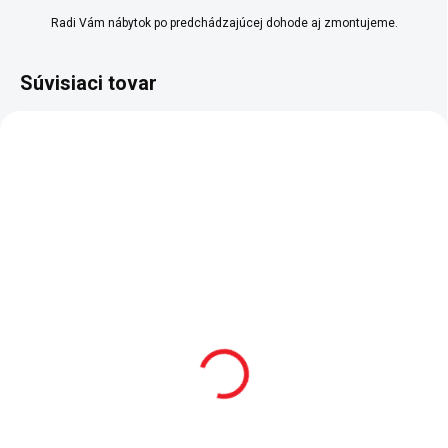
Radi Vám nábytok po predchádzajúcej dohode aj zmontujeme.
Súvisiaci tovar
SKLADOM
SKLADOM
Detská rastúca
Posteľná súprava do
postieľka Romantic
postieľky 80x130 cm
Baby SET
Romantic Baby
949 €
139 €
Do košíka
Do košíka