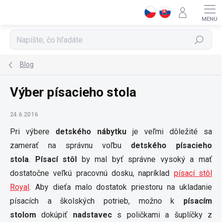
Prejsť
na
obsah
Hľadať
Blog
Výber písacieho stola
24.6.2016
Pri výbere
detského nábytku
je veľmi dôležité sa
zamerať na správnu voľbu
detského písacieho
stola
.
Písací stôl
by mal byť správne vysoký a mať
dostatočne veľkú pracovnú dosku, napríklad
písací stôl
Royal
. Aby dieťa malo dostatok priestoru na ukladanie
písacích a školských potrieb, možno k
písacím
stolom
dokúpiť
nadstavec
s poličkami a šuplíčky z