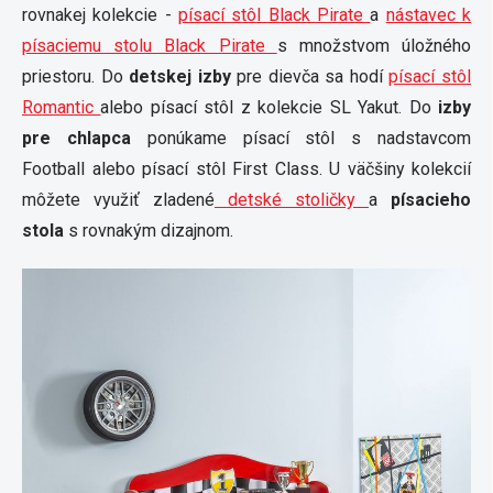
rovnakej kolekcie -
písací stôl Black Pirate
a
nástavec k
písaciemu stolu Black Pirate
s množstvom úložného
priestoru. Do
detskej izby
pre dievča sa hodí
písací stôl
Romantic
alebo písací stôl z kolekcie SL Yakut. Do
izby
pre chlapca
ponúkame písací stôl s nadstavcom
Football alebo písací stôl First Class. U väčšiny kolekcií
môžete využiť zladené
detské stoličky
a
písacieho
stola
s rovnakým dizajnom.