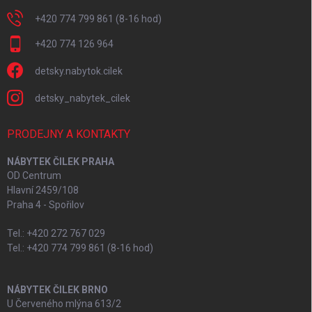
+420 774 799 861 (8-16 hod)
+420 774 126 964
detsky.nabytok.cilek
detsky_nabytek_cilek
PRODEJNY A KONTAKTY
NÁBYTEK ČILEK PRAHA
OD Centrum
Hlavní 2459/108
Praha 4 - Spořilov
Tel.: +420 272 767 029
Tel.: +420 774 799 861 (8-16 hod)
NÁBYTEK ČILEK BRNO
U Červeného mlýna 613/2