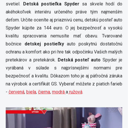
svetiel.
Detská postieľka Spyder
sa skvele hodí do
akéhokoľvek interiéru určeného práve tým najmenším
deťom. Určite oceníte aj priaznivú cenu, detskú posteľ auto
Spyder kúpite za 144 euro. O jej bezpečnosť a vysokú
kvalitu spracovania nemusíte mať obavu. Tvarované
bočnice
detskej postieľky
auto poskytnú dostatočnú
ochranu a komfort ako pri hre tak odpočinku Vašich malých
pretekárov a pretekárok.
Detská posteľ auto
Spyder je
vyrábaná v súlade s najprísnejšími normami pre
bezpečnosť a kvalitu. Dôkazom toho je aj päťročná záruka
na výrobok a certifikát GS. Vyberať môžete z piatich farieb
-
červená
,
biela
,
čierna
,
modrá
a
ružová
.