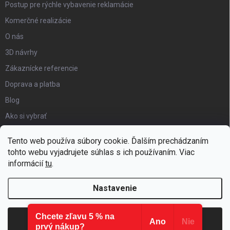
Postup pre rýchle vybavenie reklamácie
Komerčné realizácie
O nás
3D návrhy
Zákaznícke referencie
Doprava a platba
Blog
Ako si vybrať
Obchodné podmienky
Tento web používa súbory cookie. Ďalším prechádzaním
Certifikát kvality
tohto webu vyjadrujete súhlas s ich používaním. Viac
informácií
tu
.
Moja objednávka
Nastavenie
Chcete zľavu 5 % na
Copyright 2026
Hezký detský nábytok
. Všetky práva vyhradené.
Súhlasím
Ano
Nie
prvý nákup?