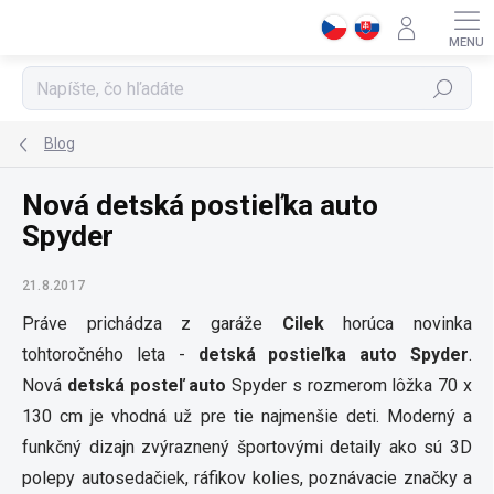
Prejsť
na
obsah
Hľadať
Blog
Nová detská postieľka auto
Spyder
21.8.2017
Práve prichádza z garáže
Cilek
horúca novinka
tohtoročného leta -
detská postieľka auto Spyder
.
Nová
detská posteľ auto
Spyder s rozmerom lôžka 70 x
130 cm je vhodná už pre tie najmenšie deti. Moderný a
funkčný dizajn zvýraznený športovými detaily ako sú 3D
polepy autosedačiek, ráfikov kolies, poznávacie značky a