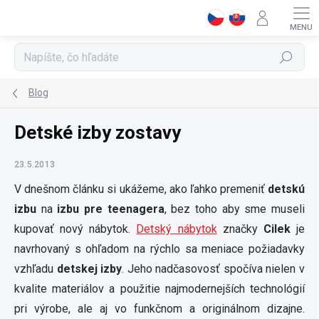
Prejsť
na
obsah
Hľadať
Blog
Detské izby zostavy
23.5.2013
V dnešnom článku si ukážeme, ako ľahko premeniť
detskú
izbu
na
izbu pre teenagera
, bez toho aby sme museli
kupovať nový nábytok.
Detský nábytok
značky
Cilek
je
navrhovaný s ohľadom na rýchlo sa meniace požiadavky
vzhľadu
detskej izby
. Jeho nadčasovosť spočíva nielen v
kvalite materiálov a použitie najmodernejších technológií
pri výrobe, ale aj vo funkčnom a originálnom dizajne.