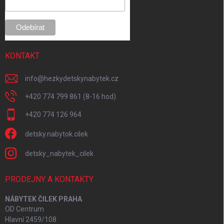
e
KONTAKT
info
@
hezkydetskynabytek.cz
+420 774 799 861 (8-16 hod)
+420 774 126 964
detsky.nabytok.cilek
detsky_nabytek_cilek
PRODEJNY A KONTAKTY
NÁBYTEK ČILEK PRAHA
OD Centrum
Hlavní 2459/108